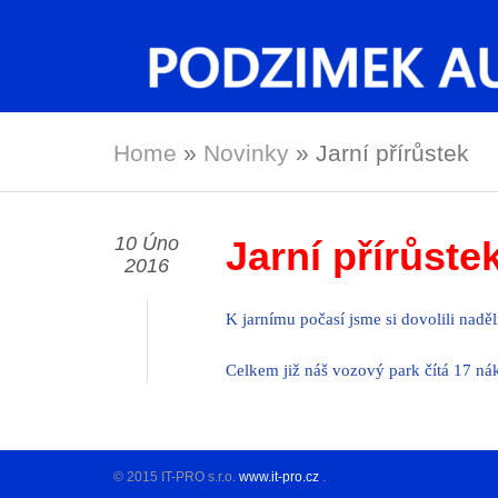
Home
»
Novinky
»
Jarní přírůstek
10 Úno
Jarní přírůste
2016
K jarnímu počasí jsme si dovolili nadě
Celkem již náš vozový park čítá 17 ná
© 2015 IT-PRO s.r.o.
www.it-pro.cz
.